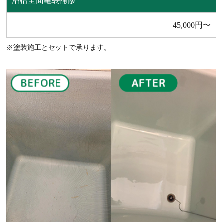
浴槽全⾯⻲裂補修
45,000円〜
※塗装施⼯とセットで承ります。